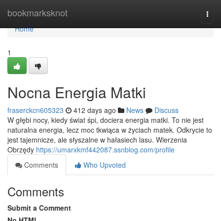
Home
bookmarksknot
Togg
navi
Home
1
Nocna Energia Matki
fraserckcn605323
412 days ago
News
Discuss
W głębi nocy, kiedy świat śpi, dociera energia matki. To nie jest
naturalna energia, lecz moc tkwiąca w życiach matek. Odkrycie to
jest tajemnicze, ale słyszalne w hałasiech lasu. Wierzenia
Obrzędy
https://umarxkmf442087.ssnblog.com/profile
Comments
Who Upvoted
Comments
Submit a Comment
No HTML