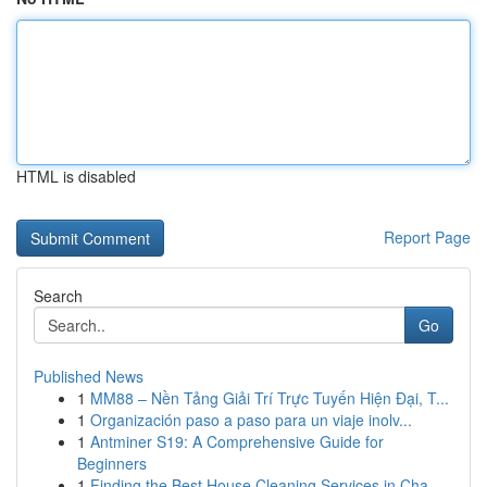
HTML is disabled
Report Page
Search
Go
Published News
1
MM88 – Nền Tảng Giải Trí Trực Tuyến Hiện Đại, T...
1
Organización paso a paso para un viaje inolv...
1
Antminer S19: A Comprehensive Guide for
Beginners
1
Finding the Best House Cleaning Services in Cha...