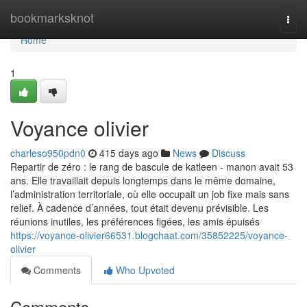
Home
bookmarksknot
Togg
navi
Home
1
Voyance olivier
charleso950pdn0
415 days ago
News
Discuss
Repartir de zéro : le rang de bascule de katleen - manon avait 53
ans. Elle travaillait depuis longtemps dans le même domaine,
l’administration territoriale, où elle occupait un job fixe mais sans
relief. À cadence d’années, tout était devenu prévisible. Les
réunions inutiles, les préférences figées, les amis épuisés
https://voyance-olivier66531.blogchaat.com/35852225/voyance-
olivier
Comments
Who Upvoted
Comments