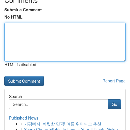
Submit a Comment
No HTML
HTML is disabled
Report Page
Search
Go
Published News
1
가평빠지, 짜릿함 만끽! 여름 워터파크 추천
1
Score Cheap Flights to Lagos: Your Ultimate Guide