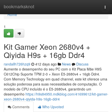
Home
bookmarksknot
Togg
navi
Home
1
Kit Gamer Xeon 2680v4 +
Qiyida H9s + 16gb Ddr4
randallh726hzq9
412 days ago
News
Discuss
Aumente o desempenho do seu PC com o Kit Placa Mãe H9S
C612Chip Suporte TPM 2-0 + Xeon E5-2680v4 + 16gb Ddr4.
Com Memory Technology em quad channel, este kit oferece uma
solução poderosa para suas necessidades de computação. O
modelo de CPU incluído é o E5-2680v4, garantindo um
desempenho
https://h9s84950.mdkblog.com/41699612/kit-gamer-
xeon-2680v4-qiyida-h9s-16gb-ddr4
Comments
Who Upvoted