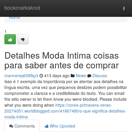
Home
bookmarksknot
Togg
navi
Home
1
Detalhes Moda Intima coisas
para saber antes de comprar
mannersq639fkp3
413 days ago
News
Discuss
Isso é 1 exemplo da importância por se atentar aos detalhes na
língua escrita, uma vez que pequenos deslizes podem possibilitar
comprometer a clareza e a credibilidade do texto. You can email
the sitio owner to let them know you were blocked. Please include
what you were doing when
https://cores-primavera-verao-
20274051.worldblogged.com/41867480/o-que-significa-detalhes-
moda-intima
Comments
Who Upvoted