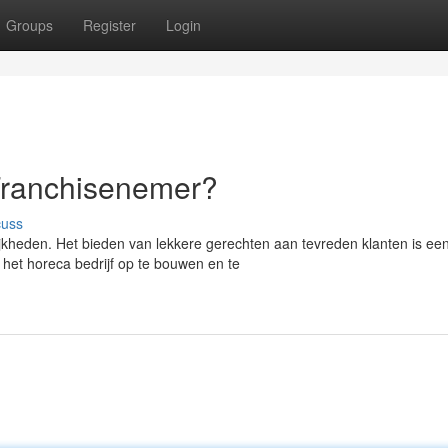
Groups
Register
Login
 Franchisenemer?
cuss
jkheden. Het bieden van lekkere gerechten aan tevreden klanten is ee
 het horeca bedrijf op te bouwen en te