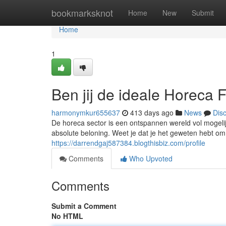
Home
bookmarksknot
Home
New
Submit
Home
1
Ben jij de ideale Horeca
harmonymkur655637
413 days ago
News
Dis
De horeca sector is een ontspannen wereld vol mogeli
absolute beloning. Weet je dat je het geweten hebt om
https://darrendgaj587384.blogthisbiz.com/profile
Comments
Who Upvoted
Comments
Submit a Comment
No HTML