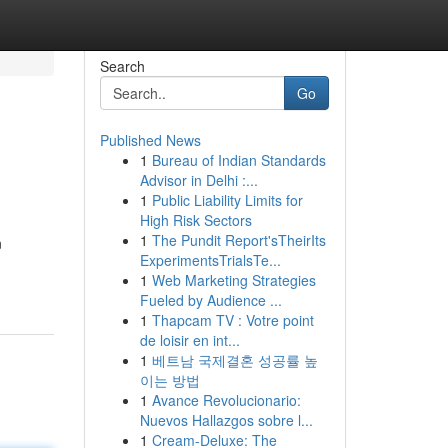
Search
Go
Published News
1
Bureau of Indian Standards
Advisor in Delhi :...
1
Public Liability Limits for
High Risk Sectors
1
The Pundit Report'sTheirIts
n
ExperimentsTrialsTe...
1
Web Marketing Strategies
Fueled by Audience ...
1
Thapcam TV : Votre point
de loisir en int...
1
베트남 국제결혼 성공률 높
이는 방법
1
Avance Revolucionario:
Nuevos Hallazgos sobre l...
1
Cream-Deluxe: The