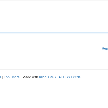
Rep
d
|
Top Users
| Made with
Kliqqi CMS
|
All RSS Feeds