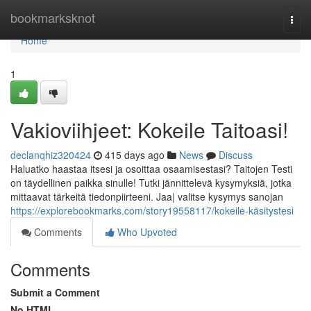
Home
bookmarksknot
Togg
navi
Home
1
Vakioviihjeet: Kokeile Taitoasi!
declanqhiz320424
415 days ago
News
Discuss
Haluatko haastaa itsesi ja osoittaa osaamisestasi? Taitojen Testi
on täydellinen paikka sinulle! Tutki jännittelevä kysymyksiä, jotka
mittaavat tärkeitä tiedonpiirteeni. Jaa| valitse kysymys sanojan
https://explorebookmarks.com/story19558117/kokeile-käsitystesi
Comments
Who Upvoted
Comments
Submit a Comment
No HTML