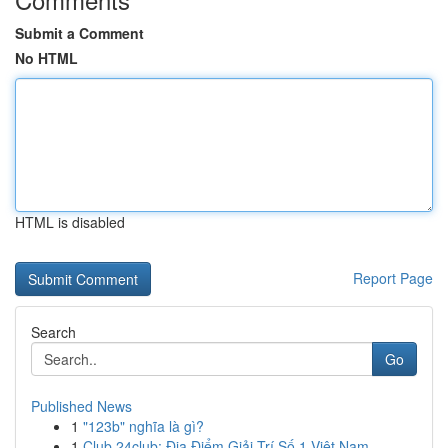
Submit a Comment
No HTML
HTML is disabled
Report Page
Search
Go
Published News
1
"123b" nghĩa là gì?
1
Club 24club: Địa Điểm Giải Trí Số 1 Việt Nam,...