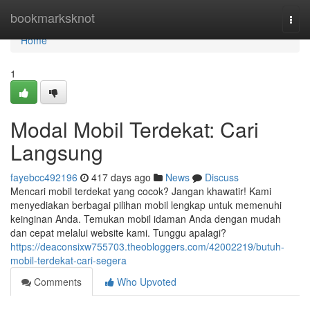
Home
bookmarksknot
Togg
navi
Home
1
Modal Mobil Terdekat: Cari
Langsung
fayebcc492196
417 days ago
News
Discuss
Mencari mobil terdekat yang cocok? Jangan khawatir! Kami
menyediakan berbagai pilihan mobil lengkap untuk memenuhi
keinginan Anda. Temukan mobil idaman Anda dengan mudah
dan cepat melalui website kami. Tunggu apalagi?
https://deaconsixw755703.theobloggers.com/42002219/butuh-
mobil-terdekat-cari-segera
Comments
Who Upvoted