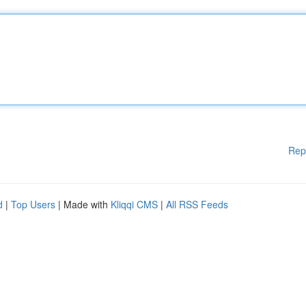
Rep
d
|
Top Users
| Made with
Kliqqi CMS
|
All RSS Feeds