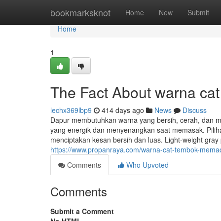
Home
bookmarksknot
Home
New
Submit
Home
1
The Fact About warna cat
lechx369lbp9
414 days ago
News
Discuss
Dapur membutuhkan warna yang bersih, cerah, dan m
yang energik dan menyenangkan saat memasak. Piliha
menciptakan kesan bersih dan luas. Light-weight gra
https://www.propanraya.com/warna-cat-tembok-memadu
Comments
Who Upvoted
Comments
Submit a Comment