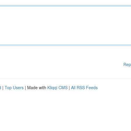
Rep
d
|
Top Users
| Made with
Kliqqi CMS
|
All RSS Feeds