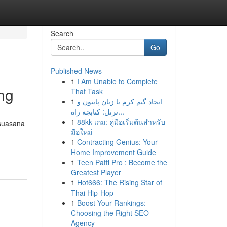
Search
Go
Published News
1
I Am Unable to Complete
ng
That Task
1
ایجاد گیم کرم با زبان پایتون و
ترتل: کتابچه راه...
1
88kk เกม: คู่มือเริ่มต้นสำหรับ
 suasana
มือใหม่
1
Contracting Genius: Your
Home Improvement Guide
1
Teen Patti Pro : Become the
Greatest Player
1
Hot666: The Rising Star of
Thai Hip-Hop
1
Boost Your Rankings:
Choosing the Right SEO
Agency