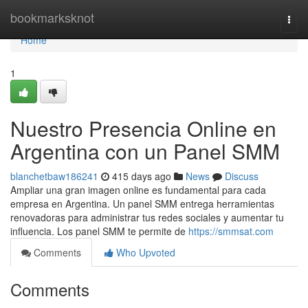
Home
bookmarksknot
Togg
navi
Home
1
Nuestro Presencia Online en
Argentina con un Panel SMM
blanchetbaw186241
415 days ago
News
Discuss
Ampliar una gran imagen online es fundamental para cada
empresa en Argentina. Un panel SMM entrega herramientas
renovadoras para administrar tus redes sociales y aumentar tu
influencia. Los panel SMM te permite de
https://smmsat.com
Comments
Who Upvoted
Comments