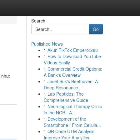
Search
Go
Published News
1
Akun TikTok Emperor268
1
How to Download YouTube
Videos Easily
1
Commercial Credit Options:
A Bank's Overview
g như:
1
Josef Suk's Beethoven: A
Deep Resonance
1
Lab Peptides: The
Comprehensive Guide
1
Neurological Therapy Clinic
in the NCR : A...
1
Development of the
Smartphone : From Cellula...
1
QR Code UTM Analysis
Improve Your Analytics