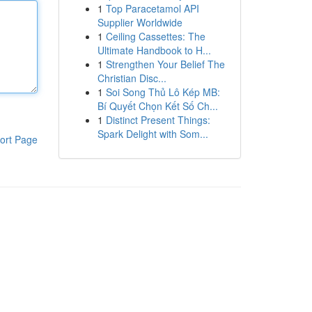
1
Top Paracetamol API
Supplier Worldwide
1
Ceiling Cassettes: The
Ultimate Handbook to H...
1
Strengthen Your Belief The
Christian Disc...
1
Soi Song Thủ Lô Kép MB:
Bí Quyết Chọn Kết Số Ch...
1
Distinct Present Things:
Spark Delight with Som...
ort Page