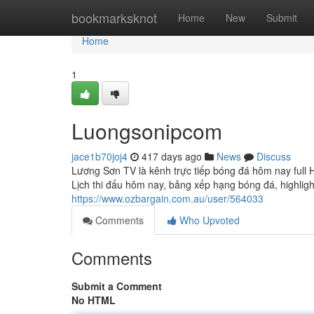
Home
bookmarksknot
Home
New
Submit
Home
1
Luongsonipcom
jace1b70joj4
417 days ago
News
Discuss
Lương Sơn TV là kênh trực tiếp bóng đá hôm nay full H
Lịch thi đấu hôm nay, bảng xếp hạng bóng đá, highlight
https://www.ozbargain.com.au/user/564033
Comments
Who Upvoted
Comments
Submit a Comment
No HTML