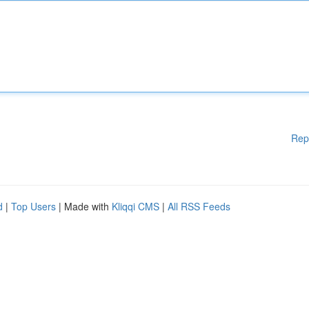
Rep
d
|
Top Users
| Made with
Kliqqi CMS
|
All RSS Feeds