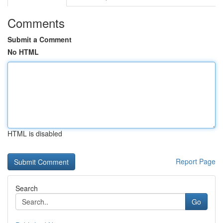
Comments
Submit a Comment
No HTML
HTML is disabled
Report Page
Search
Go