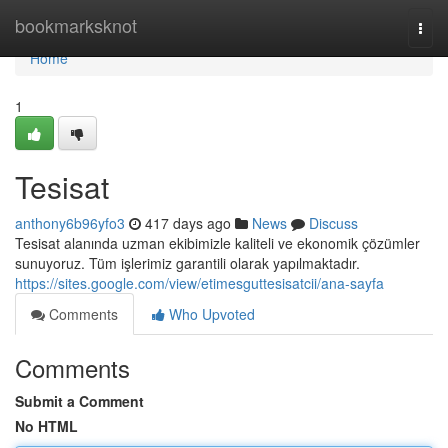
Home
bookmarksknot
Togg
navi
Home
1
Tesisat
anthony6b96yfo3
417 days ago
News
Discuss
Tesisat alanında uzman ekibimizle kaliteli ve ekonomik çözümler
sunuyoruz. Tüm işlerimiz garantili olarak yapılmaktadır.
https://sites.google.com/view/etimesguttesisatcii/ana-sayfa
Comments
Who Upvoted
Comments
Submit a Comment
No HTML