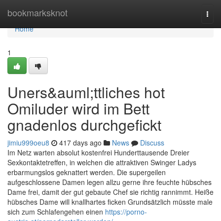
Home
bookmarksknot
Togg
navi
Home
1
Uners&auml;ttliches hot
Omiluder wird im Bett
gnadenlos durchgefickt
jimiu999oeu8
417 days ago
News
Discuss
Im Netz warten absolut kostenfrei Hunderttausende Dreier
Sexkontaktetreffen, in welchen die attraktiven Swinger Ladys
erbarmungslos geknattert werden. Die supergeilen
aufgeschlossene Damen legen allzu gerne ihre feuchte hübsches
Dame frei, damit der gut gebaute Chef sie richtig rannimmt. Heiße
hübsches Dame will knallhartes ficken Grundsätzlich müsste male
sich zum Schlafengehen einen
https://porno-