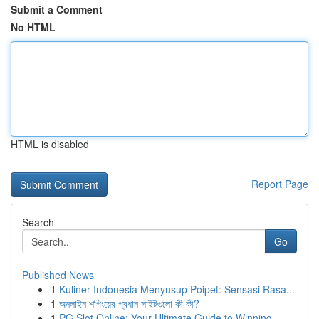
Submit a Comment
No HTML
HTML is disabled
Report Page
Search
Go
Published News
1
Kuliner Indonesia Menyusup Poipet: Sensasi Rasa...
1
অনলাইন শপিংয়ের প্রধান সাইটগুলো কী কী?
1
PG Slot Online: Your Ultimate Guide to Winning