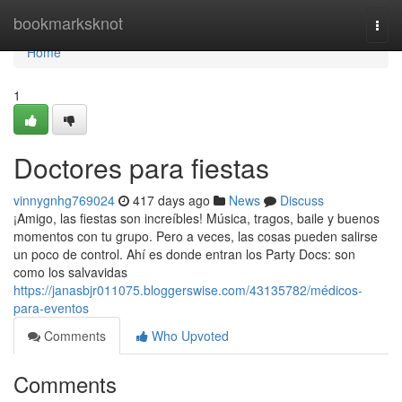
Home
bookmarksknot
Togg
navi
Home
1
Doctores para fiestas
vinnygnhg769024
417 days ago
News
Discuss
¡Amigo, las fiestas son increíbles! Música, tragos, baile y buenos
momentos con tu grupo. Pero a veces, las cosas pueden salirse
un poco de control. Ahí es donde entran los Party Docs: son
como los salvavidas
https://janasbjr011075.bloggerswise.com/43135782/médicos-
para-eventos
Comments
Who Upvoted
Comments