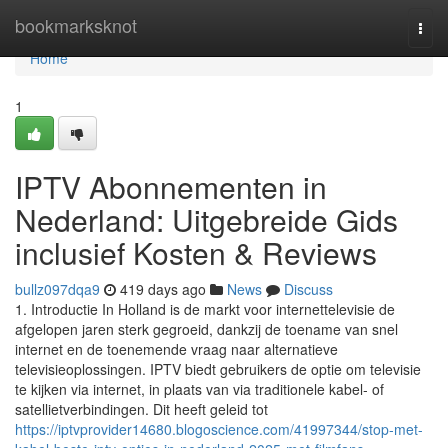
Home
bookmarksknot
Togg
navi
Home
1
IPTV Abonnementen in
Nederland: Uitgebreide Gids
inclusief Kosten & Reviews
bullz097dqa9
419 days ago
News
Discuss
1. Introductie In Holland is de markt voor internettelevisie de
afgelopen jaren sterk gegroeid, dankzij de toename van snel
internet en de toenemende vraag naar alternatieve
televisieoplossingen. IPTV biedt gebruikers de optie om televisie
te kijken via internet, in plaats van via traditionele kabel- of
satellietverbindingen. Dit heeft geleid tot
https://iptvprovider14680.blogoscience.com/41997344/stop-met-