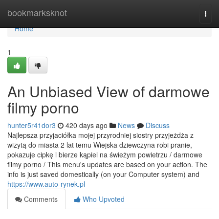
Home
bookmarksknot
Togg
navi
Home
1
An Unbiased View of darmowe
filmy porno
hunter5r41dor3
420 days ago
News
Discuss
Najlepsza przyjaciółka mojej przyrodniej siostry przyjeżdża z
wizytą do miasta 2 lat temu Wiejska dziewczyna robi pranie,
pokazuje cipkę i bierze kąpiel na świeżym powietrzu / darmowe
filmy porno / This menu's updates are based on your action. The
info is just saved domestically (on your Computer system) and
https://www.auto-rynek.pl
Comments
Who Upvoted