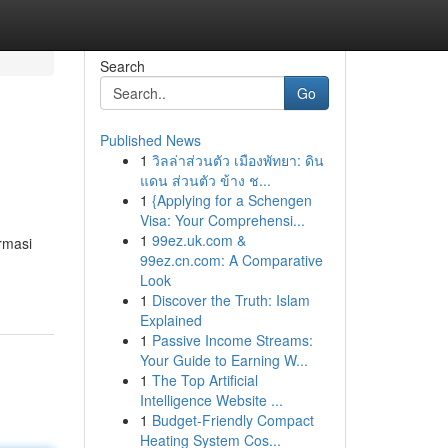
Search
Go
Published News
1
วิลล่าส่วนตัว เมืองพัทยา: ดิน
แดน ส่วนตัว ข้าง ช...
1
{Applying for a Schengen
Visa: Your Comprehensi...
1
99ez.uk.com &
rmasi
99ez.cn.com: A Comparative
Look
1
Discover the Truth: Islam
Explained
1
Passive Income Streams:
Your Guide to Earning W...
1
The Top Artificial
Intelligence Website ...
1
Budget-Friendly Compact
Heating System Cos...