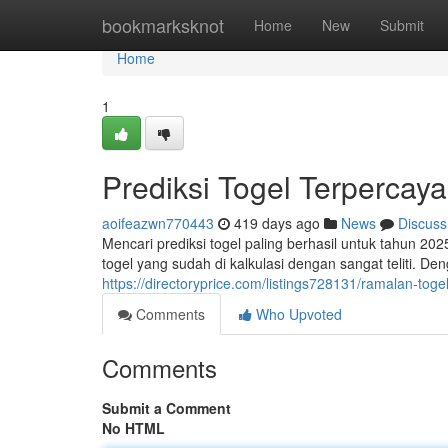
Home
bookmarksknot
Home
New
Submit
Home
1
Prediksi Togel Terpercay
aoifeazwn770443
419 days ago
News
Discuss
Mencari prediksi togel paling berhasil untuk tahun 2
togel yang sudah di kalkulasi dengan sangat teliti. 
https://directoryprice.com/listings728131/ramalan-tog
Comments
Who Upvoted
Comments
Submit a Comment
No HTML