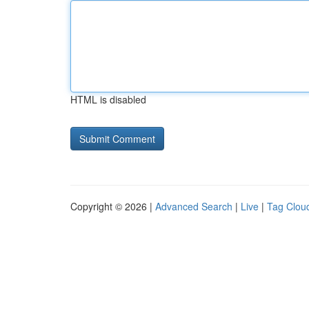
HTML is disabled
Copyright © 2026 |
Advanced Search
|
Live
|
Tag Clou