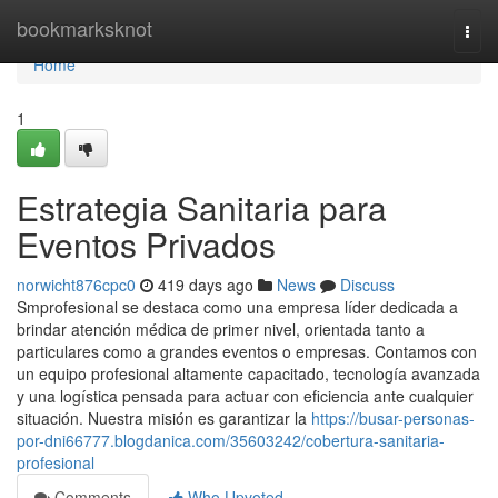
Home
bookmarksknot
Togg
navi
Home
1
Estrategia Sanitaria para
Eventos Privados
norwicht876cpc0
419 days ago
News
Discuss
Smprofesional se destaca como una empresa líder dedicada a
brindar atención médica de primer nivel, orientada tanto a
particulares como a grandes eventos o empresas. Contamos con
un equipo profesional altamente capacitado, tecnología avanzada
y una logística pensada para actuar con eficiencia ante cualquier
situación. Nuestra misión es garantizar la
https://busar-personas-
por-dni66777.blogdanica.com/35603242/cobertura-sanitaria-
profesional
Comments
Who Upvoted