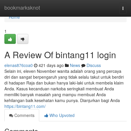
Home
bookmarksknot
Togg
navi
Home
1
A Review Of bintang11 login
elenas876coa0
421 days ago
News
Discuss
Selain ini, eleven November wanita adalah orang yang percaya
diri dan sangat berpengaruh yang tidak selalu takut untuk berdiri
di hadapan Raja dan bukan hanya laki-laki untuk membela klaim
Anda. Kasus kecanduan narkoba seringkali membuat Anda
memiliki banyak masalah yang mampu membuat Anda
kehilangan baik kesehatan kamu punya. Dianjurkan bagi Anda
https://bintang11.com/
Comments
Who Upvoted
Comments