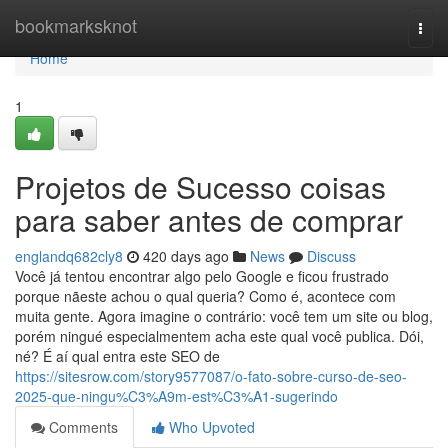
Home
bookmarksknot
Togg
navi
Home
1
Projetos de Sucesso coisas
para saber antes de comprar
englandq682cly8
420 days ago
News
Discuss
Você já tentou encontrar algo pelo Google e ficou frustrado
porque nãeste achou o qual queria? Como é, acontece com
muita gente. Agora imagine o contrário: você tem um site ou blog,
porém ningué especialmentem acha este qual você publica. Dói,
né? É aí qual entra este SEO de
https://sitesrow.com/story9577087/o-fato-sobre-curso-de-seo-
2025-que-ningu%C3%A9m-est%C3%A1-sugerindo
Comments
Who Upvoted