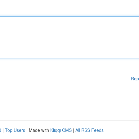
Rep
d
|
Top Users
| Made with
Kliqqi CMS
|
All RSS Feeds