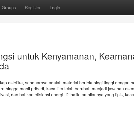
Groups
Register
Login
fungsi untuk Kenyamanan, Keaman
nda
gkap estetika, sebenarnya adalah material berteknologi tinggi dengan 
n hingga mobil pribadi, kaca film telah berubah menjadi jawaban esen
i, dan bahkan efisiensi energi. Di balik tampilannya yang tipis, kaca