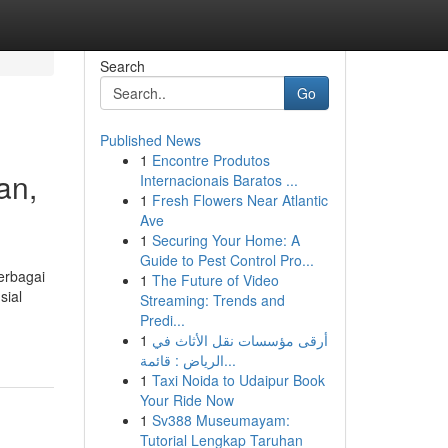
Search
Go
Published News
1
Encontre Produtos
an,
Internacionais Baratos ...
1
Fresh Flowers Near Atlantic
Ave
1
Securing Your Home: A
Guide to Pest Control Pro...
berbagai
1
The Future of Video
sial
Streaming: Trends and
Predi...
1
أرقى مؤسسات نقل الأثاث في
الرياض : قائمة...
1
Taxi Noida to Udaipur Book
Your Ride Now
1
Sv388 Museumayam:
Tutorial Lengkap Taruhan