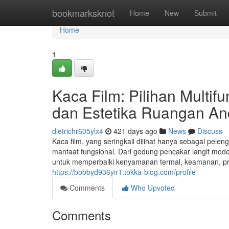
Home
bookmarksknot
Home
New
Submit
Home
1
Kaca Film: Pilihan Multi
dan Estetika Ruangan A
dietrichr605ylx4
421 days ago
News
Discuss
Kaca film, yang seringkali dilihat hanya sebagai pelen
manfaat fungsional. Dari gedung pencakar langit moder
untuk memperbaiki kenyamanan termal, keamanan, privas
https://bobbyd936yir1.tokka-blog.com/profile
Comments
Who Upvoted
Comments