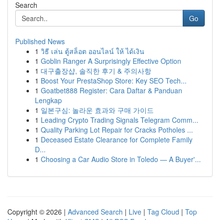
Search
Go
Published News
1
วิธี เล่น ตู้สล็อต ออนไลน์ ให้ ได้เงิน
1
Goblin Ranger A Surprisingly Effective Option
1
대구출장샵, 솔직한 후기 & 주의사항
1
Boost Your PrestaShop Store: Key SEO Tech...
1
Goatbet888 Register: Cara Daftar & Panduan
Lengkap
1
일본구심: 놀라운 효과와 구매 가이드
1
Leading Crypto Trading Signals Telegram Comm...
1
Quality Parking Lot Repair for Cracks Potholes ...
1
Deceased Estate Clearance for Complete Family
D...
1
Choosing a Car Audio Store in Toledo — A Buyer'...
Copyright © 2026 |
Advanced Search
|
Live
|
Tag Cloud
|
Top