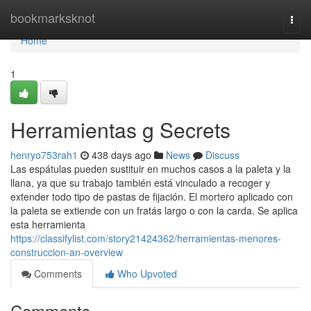
Home
bookmarksknot
Togg
navi
Home
1
Herramientas g Secrets
henryo753rah1
438 days ago
News
Discuss
Las espátulas pueden sustituir en muchos casos a la paleta y la
llana, ya que su trabajo también está vinculado a recoger y
extender todo tipo de pastas de fijación. El mortero aplicado con
la paleta se extiende con un fratás largo o con la carda. Se aplica
esta herramienta
https://classifylist.com/story21424362/herramientas-menores-
construccion-an-overview
Comments
Who Upvoted
Comments