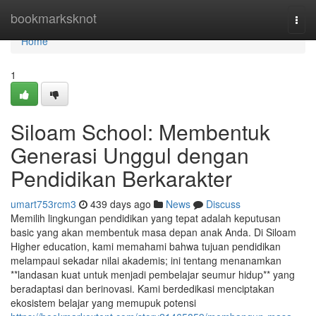
Home
bookmarksknot
Togg
navi
Home
1
Siloam School: Membentuk
Generasi Unggul dengan
Pendidikan Berkarakter
umart753rcm3
439 days ago
News
Discuss
Memilih lingkungan pendidikan yang tepat adalah keputusan
basic yang akan membentuk masa depan anak Anda. Di Siloam
Higher education, kami memahami bahwa tujuan pendidikan
melampaui sekadar nilai akademis; ini tentang menanamkan
**landasan kuat untuk menjadi pembelajar seumur hidup** yang
beradaptasi dan berinovasi. Kami berdedikasi menciptakan
ekosistem belajar yang memupuk potensi