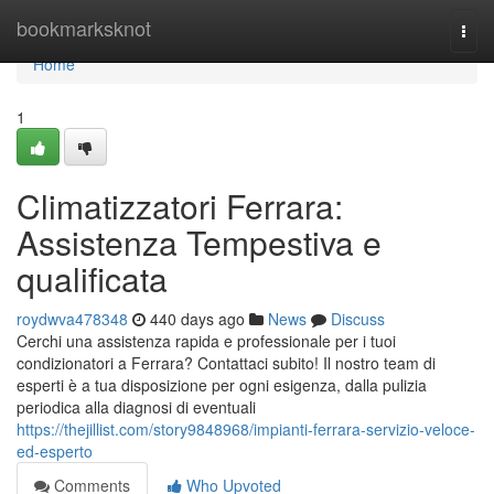
Home
bookmarksknot
Togg
navi
Home
1
Climatizzatori Ferrara:
Assistenza Tempestiva e
qualificata
roydwva478348
440 days ago
News
Discuss
Cerchi una assistenza rapida e professionale per i tuoi
condizionatori a Ferrara? Contattaci subito! Il nostro team di
esperti è a tua disposizione per ogni esigenza, dalla pulizia
periodica alla diagnosi di eventuali
https://thejillist.com/story9848968/impianti-ferrara-servizio-veloce-
ed-esperto
Comments
Who Upvoted