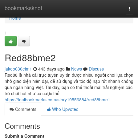
Home
bookmarksknot
Togg
navi
Home
1
Red88bme2
jakeo630eim1
443 days ago
News
Discuss
Red88 là nhà cái trực tuyến uy tín được nhiều người chơi lựa chọn
nhờ giao diện hiện đại, dễ sử dụng và tốc độ nạp rút nhanh chóng
qua ngân hàng Việt. Tại đây, bạn có thể thoải mái trải nghiệm các
trò chơi hot như cá cược thể
https://tealbookmarks.com/story19556884/red88bme1
Comments
Who Upvoted
Comments
Submit a Comment