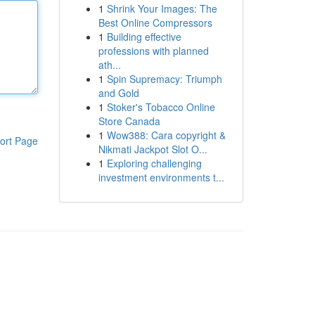
1
Shrink Your Images: The
Best Online Compressors
1
Building effective
professions with planned
ath...
1
Spin Supremacy: Triumph
and Gold
1
Stoker's Tobacco Online
Store Canada
1
Wow388: Cara copyright &
ort Page
Nikmati Jackpot Slot O...
1
Exploring challenging
investment environments t...