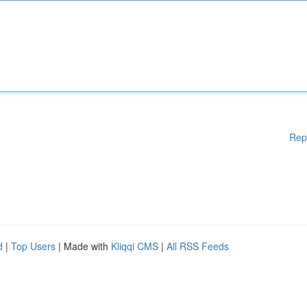
Rep
d
|
Top Users
| Made with
Kliqqi CMS
|
All RSS Feeds