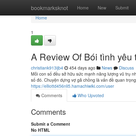
Home
bookmarksknot
Home
New
Submit
Home
1
A Review Of Bói tình yêu
christiank913ijb4
454 days ago
News
Discuss
Mỗi con số đều sở hữu sức mạnh năng lượng vũ trụ nh
số đó. Chuyện dựng vợ gả chồng là vấn đề quan trọng 
https://elliottd456nli5.hamachiwiki.com/user
Comments
Who Upvoted
Comments
Submit a Comment
No HTML