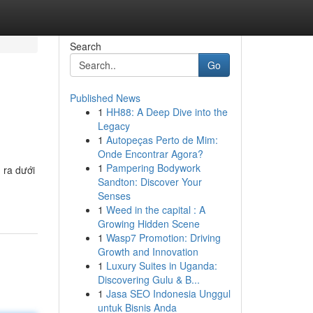
Search
Go
Published News
1
HH88: A Deep Dive into the
Legacy
1
Autopeças Perto de Mim:
Onde Encontrar Agora?
1
Pampering Bodywork
 ra dưới
Sandton: Discover Your
Senses
1
Weed in the capital : A
Growing Hidden Scene
1
Wasp7 Promotion: Driving
Growth and Innovation
1
Luxury Suites in Uganda:
Discovering Gulu & B...
1
Jasa SEO Indonesia Unggul
untuk Bisnis Anda