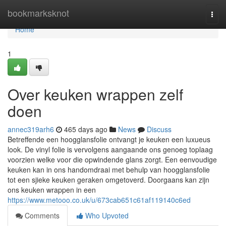
Home
bookmarksknot
Togg
navi
Home
1
Over keuken wrappen zelf
doen
annec319arh6
465 days ago
News
Discuss
Betreffende een hoogglansfolie ontvangt je keuken een luxueus
look. De vinyl folie is vervolgens aangaande ons genoeg toplaag
voorzien welke voor die opwindende glans zorgt. Een eenvoudige
keuken kan in ons handomdraai met behulp van hoogglansfolie
tot een sjieke keuken geraken omgetoverd. Doorgaans kan zijn
ons keuken wrappen in een
https://www.metooo.co.uk/u/673cab651c61af119140c6ed
Comments
Who Upvoted