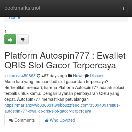
Home
bookmarksknot
Togg
navi
Home
1
Platform Autospin777 : Ewallet
QRIS Slot Gacor Terpercaya
violaoxvs450863
467 days ago
News
Discuss
Mana kau yang mencari judi slot gacor dan terpercaya?
Berhentilah mencari, karena Platform Autospin777 adalah solusi
terbaik untuk kamu. Dengan layanan pembayaran QRIS yang
cepat, Autospin777 memastikan petualangan
https://mariahxvwd638631.webbuzzfeed.com/35094091/situs-
autospin777-ewallet-qris-slot-gacor-terpercaya
Comments
Who Upvoted