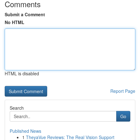
Comments
Submit a Comment
No HTML
HTML is disabled
Report Page
Search
Go
Published News
1
TheyaVue Reviews: The Real Vision Support