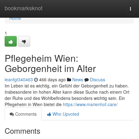
Home
bookmarksknot
Togg
navi
Home
1
Pflegeheim Wien:
Geborgenheit im Alter
leanfgt340463
466 days ago
News
Discuss
Im Leben ist es wichtig, ein Gefühl der Geborgenheit zu haben.
Insbesondere im hohen Alter kann diese Suche nach einem Ort
der Ruhe und des Wohlbefindens besonders wichtig sein. Ein
Pflegeheim in Wien bietet die
https://www.marienhof.care/
Comments
Who Upvoted
Comments