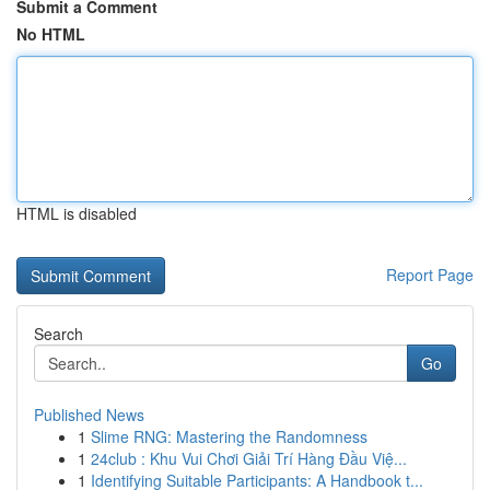
Submit a Comment
No HTML
HTML is disabled
Report Page
Search
Go
Published News
1
Slime RNG: Mastering the Randomness
1
24club : Khu Vui Chơi Giải Trí Hàng Đầu Việ...
1
Identifying Suitable Participants: A Handbook t...