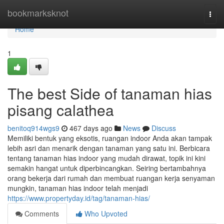
Home
bookmarksknot
Togg
navi
Home
1
The best Side of tanaman hias
pisang calathea
benitoq914wgs9
467 days ago
News
Discuss
Memiliki bentuk yang eksotis, ruangan indoor Anda akan tampak
lebih asri dan menarik dengan tanaman yang satu ini. Berbicara
tentang tanaman hias indoor yang mudah dirawat, topik ini kini
semakin hangat untuk diperbincangkan. Seiring bertambahnya
orang bekerja dari rumah dan membuat ruangan kerja senyaman
mungkin, tanaman hias indoor telah menjadi
https://www.propertyday.id/tag/tanaman-hias/
Comments
Who Upvoted