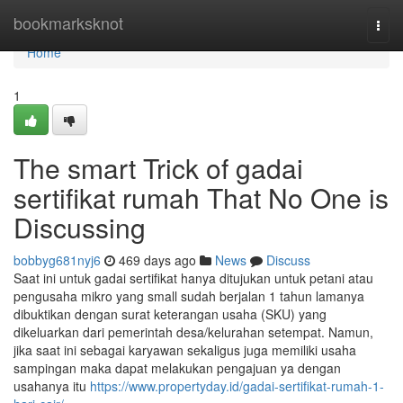
Home
bookmarksknot
Togg
navi
Home
1
The smart Trick of gadai
sertifikat rumah That No One is
Discussing
bobbyg681nyj6
469 days ago
News
Discuss
Saat ini untuk gadai sertifikat hanya ditujukan untuk petani atau
pengusaha mikro yang small sudah berjalan 1 tahun lamanya
dibuktikan dengan surat keterangan usaha (SKU) yang
dikeluarkan dari pemerintah desa/kelurahan setempat. Namun,
jika saat ini sebagai karyawan sekaligus juga memiliki usaha
sampingan maka dapat melakukan pengajuan ya dengan
usahanya itu
https://www.propertyday.id/gadai-sertifikat-rumah-1-