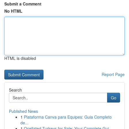
Submit a Comment
No HTML
HTML is disabled
Report Page
Search
Go
Published News
1
Plataforma Canva para Equipes: Guia Completo
de...
1
Ocellated Turkeys for Sale: Your Complete Gui...