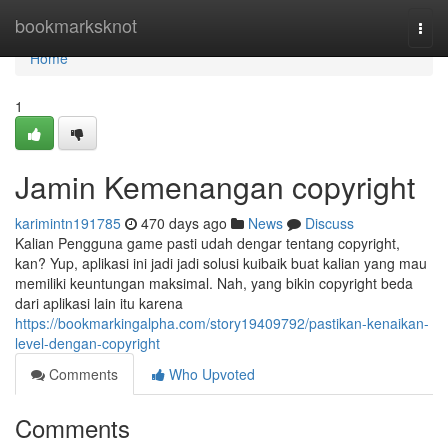
Home
bookmarksknot
Togg
navi
Home
1
Jamin Kemenangan copyright
karimintn191785
470 days ago
News
Discuss
Kalian Pengguna game pasti udah dengar tentang copyright,
kan? Yup, aplikasi ini jadi jadi solusi kuibaik buat kalian yang mau
memiliki keuntungan maksimal. Nah, yang bikin copyright beda
dari aplikasi lain itu karena
https://bookmarkingalpha.com/story19409792/pastikan-kenaikan-
level-dengan-copyright
Comments
Who Upvoted
Comments