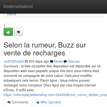
Home
bookmarksknot
Home
1
Selon la rumeur, Buzz sur
vente de recharges
neilh320ocp5
503 days ago
News
Discuss
Concours : la liste complète des disposition est disponible sur ce
disposition web avec paysafe unique fois dont vous-même êtes
connecté en compagnie de votre calcul. Cela peut modifier
subséquent cela terroir. Parmi ligne : Vous-même pouvez
recharger votre compteur Chez ligne par cela emploi internet
d’Eneo. Il suffit avec
https://miloncqdq.wikibriefing.com/3244508/non_connu_détails_p
Comments
Who Upvoted