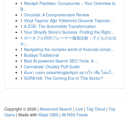
1
Neoaph Peptides: Compounds – Your Overview to
B...
1
Ovruxtali: A Comprehensive Review
1
Vinçli Taşıma: Ağır Yüklerinizi Güvenle Taşıman...
1
A ZOE: The Automobile Transformation
1
Your Shopify Store's Success: Finding the Right...
1
ポータブルDVDプレーヤー徹底比較：子どものお出
か...
1
Navigating the complex world of financial compl...
1
Budaya Tradisional
1
Best AI-powered Search SEO Tools: A ...
1
Cannabals' Chubby Puff Guide
1
ค้นหา แหล่ง oceankingjackpot อย่างไร เพื่อ โดนใ...
1
SORA168: The Coming Era of This Sector?
Copyright © 2026 |
Advanced Search
|
Live
|
Tag Cloud
|
Top
Users
| Made with
Kliqqi CMS
|
All RSS Feeds