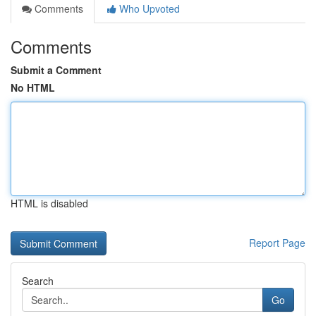
Comments
Who Upvoted
Comments
Submit a Comment
No HTML
HTML is disabled
Report Page
Search
Go