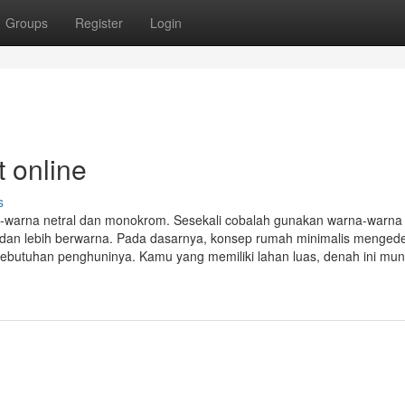
Groups
Register
Login
t online
s
a-warna netral dan monokrom. Sesekali cobalah gunakan warna-warna
 dan lebih berwarna. Pada dasarnya, konsep rumah minimalis menge
ebutuhan penghuninya. Kamu yang memiliki lahan luas, denah ini mun
m