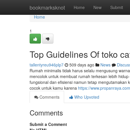
Home
bookmarksknot
Home
New
Submit
Home
1
Top Guidelines Of toko ca
tallentyreu946plp7
509 days ago
News
Discus
Rumah minimalis tidak harus selalu mengusung warn
mencolok untuk membuat rumah terkesan lebih hidup
fungsional dan efisiensi namun tetap mengutamakan k
cocok untuk kamu karena
https://www.propanraya.co
Comments
Who Upvoted
Comments
Submit a Comment