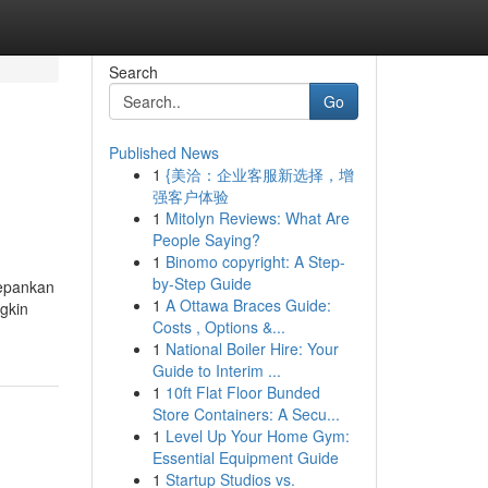
Search
Go
Published News
1
{美洽：企业客服新选择，增
强客户体验
1
Mitolyn Reviews: What Are
People Saying?
1
Binomo copyright: A Step-
by-Step Guide
depankan
1
A Ottawa Braces Guide:
gkin
Costs , Options &...
1
National Boiler Hire: Your
Guide to Interim ...
1
10ft Flat Floor Bunded
Store Containers: A Secu...
1
Level Up Your Home Gym:
Essential Equipment Guide
1
Startup Studios vs.