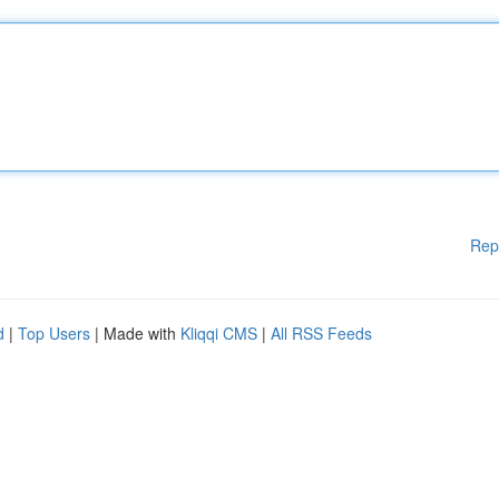
Rep
d
|
Top Users
| Made with
Kliqqi CMS
|
All RSS Feeds