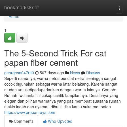
Home
bookmarksknot
Togg
navi
Home
1
The 5-Second Trick For cat
papan fiber cement
georgesn047rtt0
507 days ago
News
Discuss
Seperti namanya, warna netral bersifat netral sehingga sangat
cocok digunakan sebagai warna latar belakang. Karena sangat
mudah untuk dipadupadankan dengan warna lainnya. Contoh:
Rumah two lantai ini cukup cantik tampilannya. Desainnya yang
elegan dan pilihan warnanya yang pas membuat suasana rumah
makin indah dan nyaman dihuni. Jika kamu suka menonton
https://www.propanraya.com
Comments
Who Upvoted