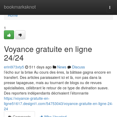
Home
bookmarksknot
Togg
navi
Home
1
Voyance gratuite en ligne
24/24
erini973xty5
511 days ago
News
Discuss
l’écho sur la brise Au cours des ères, la bâtisse gagna encore en
transfert. Des articles paraissaient ici et là, non pas dans la
presse tapageuse, mais au tournant de blogs ou de revues
spécialisées, célébrant le retour de ce type de divination suave.
Des reporters indépendants décrivaient l’étonnante
https://voyance-gratuite-en-
ligne51617.designi1.com/54753043/voyance-gratuite-en-ligne-24-
24
Comments
Who Upvoted