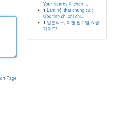
Your Nearby Kitchen ...
1
Làm nội thất chung cư :
Ước tính chi phí chi...
1
일본직구, 이젠 필수템 쇼핑
가이드!
ort Page