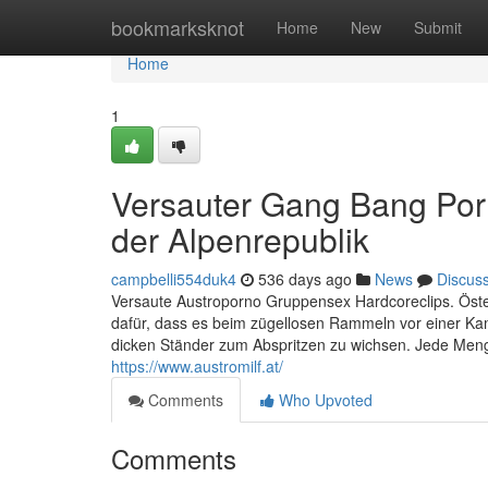
Home
bookmarksknot
Home
New
Submit
Home
1
Versauter Gang Bang Por
der Alpenrepublik
campbelli554duk4
536 days ago
News
Discus
Versaute Austroporno Gruppensex Hardcoreclips. Öster
dafür, dass es beim zügellosen Rammeln vor einer Ka
dicken Ständer zum Abspritzen zu wichsen. Jede Meng
https://www.austromilf.at/
Comments
Who Upvoted
Comments