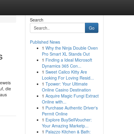
Search
Go
Published News
1
Why the Ninja Double Oven
s
Pro Smart XL Stands Out
1
Finding a Ideal Microsoft
Dynamics 365 Con...
1
Sweet Calico Kitty Are
Looking For Loving Resid...
Beweis
1
Tpower: Your Ultimate
f, die
Online Casino Destination
 aus
1
Acquire Magic Fungi Extract
Online with...
1
Purchase Authentic Driver's
Permit Online
1
Explore BuySellVoucher:
Your Amazing Marketp...
1
Palazzo Kitchen & Bath: