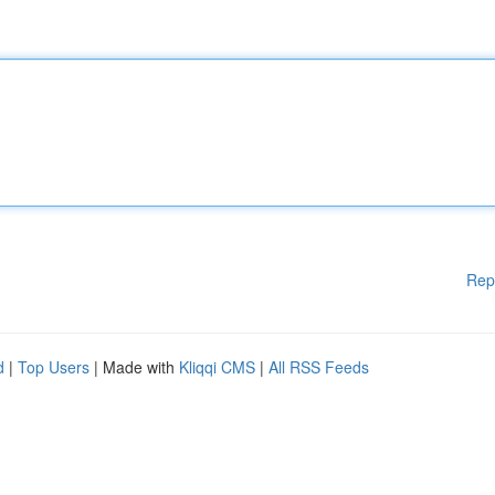
Rep
d
|
Top Users
| Made with
Kliqqi CMS
|
All RSS Feeds