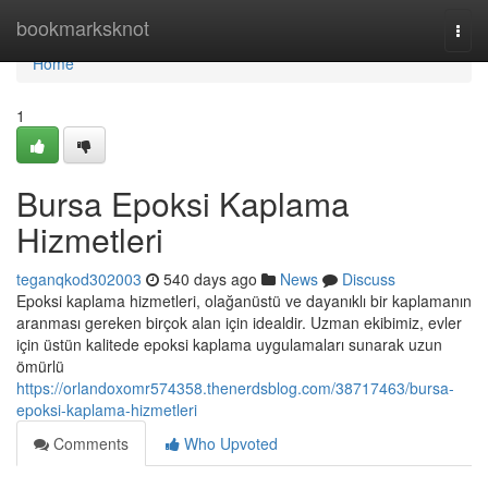
Home
bookmarksknot
Togg
navi
Home
1
Bursa Epoksi Kaplama
Hizmetleri
teganqkod302003
540 days ago
News
Discuss
Epoksi kaplama hizmetleri, olağanüstü ve dayanıklı bir kaplamanın
aranması gereken birçok alan için idealdir. Uzman ekibimiz, evler
için üstün kalitede epoksi kaplama uygulamaları sunarak uzun
ömürlü
https://orlandoxomr574358.thenerdsblog.com/38717463/bursa-
epoksi-kaplama-hizmetleri
Comments
Who Upvoted