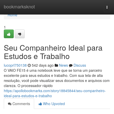
Home
bookmarksknot
Togg
navi
Home
1
Seu Companheiro Ideal para
Estudos e Trabalho
lucoprl750138
542 days ago
News
Discuss
O VAIO FE15 é uma notebook leve que se torna um parceiro
excelente para seus estudos e trabalho. Com sua tela de alta
resolução, você pode visualizar seus documentos e arquivos com
clareza. O processador rápido
https://apollobookmarks.com/story18845844/seu-companheiro-
ideal-para-estudos-e-trabalho
Comments
Who Upvoted