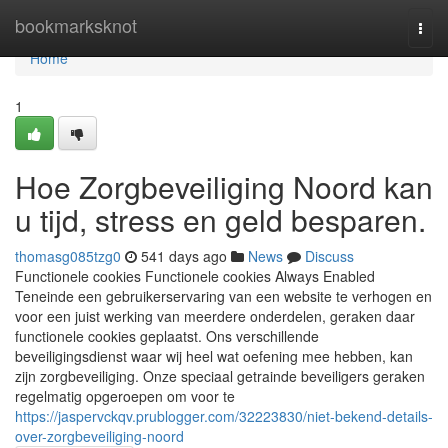
Home
bookmarksknot
Togg
navi
Home
1
Hoe Zorgbeveiliging Noord kan
u tijd, stress en geld besparen.
thomasg085tzg0
541 days ago
News
Discuss
Functionele cookies Functionele cookies Always Enabled
Teneinde een gebruikerservaring van een website te verhogen en
voor een juist werking van meerdere onderdelen, geraken daar
functionele cookies geplaatst. Ons verschillende
beveiligingsdienst waar wij heel wat oefening mee hebben, kan
zijn zorgbeveiliging. Onze speciaal getrainde beveiligers geraken
regelmatig opgeroepen om voor te
https://jaspervckqv.prublogger.com/32223830/niet-bekend-details-
over-zorgbeveiliging-noord