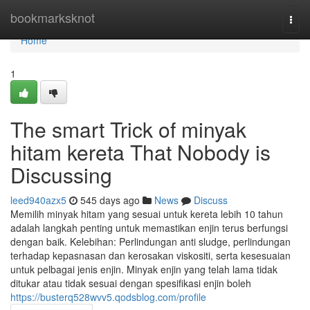
Home
bookmarksknot
Togg
navi
Home
1
The smart Trick of minyak
hitam kereta That Nobody is
Discussing
leed940azx5
545 days ago
News
Discuss
Memilih minyak hitam yang sesuai untuk kereta lebih 10 tahun
adalah langkah penting untuk memastikan enjin terus berfungsi
dengan baik. Kelebihan: Perlindungan anti sludge, perlindungan
terhadap kepasnasan dan kerosakan viskositi, serta kesesuaian
untuk pelbagai jenis enjin. Minyak enjin yang telah lama tidak
ditukar atau tidak sesuai dengan spesifikasi enjin boleh
https://busterq528wvv5.qodsblog.com/profile