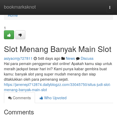
Home
bookmarksknot
Togg
navi
Home
1
Slot Menang Banyak Main Slot
asiyacmjy727811
548 days ago
News
Discuss
Hai para pemain penggemar slot online! Apakah kamu siap untuk
meraih jackpot besar hari ini? Kami punya kabar gembira buat
kamu: banyak slot yang super mudah menang dan siap
ditaklukkan oleh para pemenang sejati.
https://janenepl712874.dailyblogzz.com/33045750/situs-judi-slot-
menang-banyak-main-slot
Comments
Who Upvoted
Comments