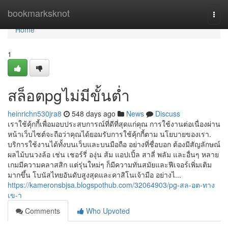
Home
bookmarksknot
Togg
navi
Home
1
สล็อตpgไม่มีขั้นต่ำ
heinrichn530jra8
548 days ago
News
Discuss
เราใช้คุ้กกี้เพื่อมอบประสบการณ์ที่ดีที่สุดแก่คุณ การใช้งานต่อเนื่องผ่าน
หน้าเว็บไซต์จะถือว่าคุณได้ยอมรับการใช้คุ้กกี้ตาม นโยบายของเรา.
บริการใช้งานได้ทั้งบนเว็บและบนมือถือ อย่างที่ชื่อบอก ต้องมีสัญลักษณ์
ผลไม้บนวงล้อ เช่น เชอร์รี่ องุ่น ส้ม แอปเปิ้ล สาลี่ พลัม และอื่นๆ หลาย
เกมมีความคลาสสิก แต่รุ่นใหม่ๆ ก็มีความทันสมัยและฟีเจอร์เพิ่มเติม
มากขึ้น โบนัสไทยอันดับสูงสุดและคาสิโนเจ้ามือ อย่างไ...
https://kameronsbjsa.blogspothub.com/32064903/pg-สล-อต-ทาง
เข-า
Comments
Who Upvoted