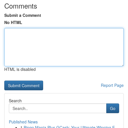
Comments
Submit a Comment
No HTML
HTML is disabled
Report Page
Search
Go
Published News
1
Bingo Mania Plus GCash: Your Ultimate Winning E...