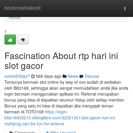
Home
bookmarksknot
Togg
navi
Home
1
Fascination About rtp hari ini
slot gacor
ovinio530jsz7
566 days ago
News
Discuss
Tentunya bermain slot online by way of ovo sudah di sediakan
oleh Blitz168, sehingga akan sangat memudahkan anda jika anda
ingin bermain menggunakan aplikasi ini. Referral merupakan
bonus yang bisa di dapatkan seumur hidup oleh setiap member.
Bonus yang satu ini bisa di dapatkan jika mengajak teman
bermain di TOTO168
https://login-
blitz16833210.elbloglibre.com/32321201/slot-gacor-hari-ini-
mahjong-can-be-fun-for-anyone
Comments
Who Upvoted