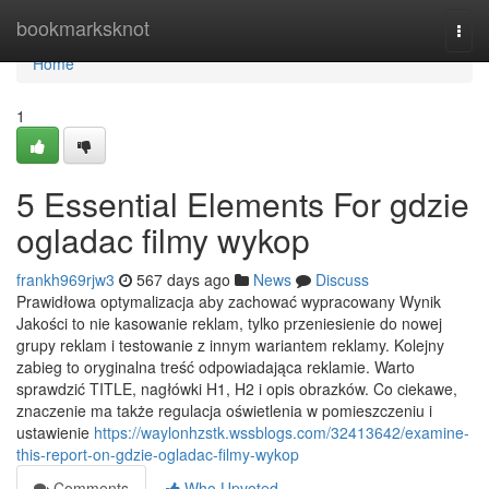
Home
bookmarksknot
Togg
navi
Home
1
5 Essential Elements For gdzie
ogladac filmy wykop
frankh969rjw3
567 days ago
News
Discuss
Prawidłowa optymalizacja aby zachować wypracowany Wynik
Jakości to nie kasowanie reklam, tylko przeniesienie do nowej
grupy reklam i testowanie z innym wariantem reklamy. Kolejny
zabieg to oryginalna treść odpowiadająca reklamie. Warto
sprawdzić TITLE, nagłówki H1, H2 i opis obrazków. Co ciekawe,
znaczenie ma także regulacja oświetlenia w pomieszczeniu i
ustawienie
https://waylonhzstk.wssblogs.com/32413642/examine-
this-report-on-gdzie-ogladac-filmy-wykop
Comments
Who Upvoted