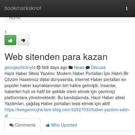
Home
bookmarksknot
Togg
navi
Home
1
Web sitenden para kazan
georgey563nyf4
568 days ago
News
Discuss
Hazır Haber Sitesi Yazılımı: Modern Haber Portalları İçin Hatırlı Bir
Çözüm Hasetmüz dijital dünyasında, internet Haber portalları en
popüler haber kaynaklarından biri haline gelmiştir. İnsanlar,
haberleri hızlı ve hafif bir şekilde izlem etmek için çevrimiçi
platformlara yönelmektedir. Bu bandajlamda, Hazır Haber sitesi
Yazılımları, çağdaş Haber portalları tesis etmek için aktif
https://keeganmzjrw.fare-blog.com/32527033/haber-yazılımı-satın-
al
Comments
Who Upvoted